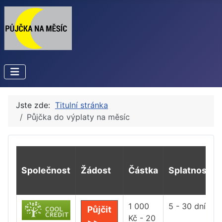
Jste zde:
Titulní stránka
Půjčka do výplaty na měsíc
Společnost
Žádost
Částka
Splatnost
1 000
5 - 30 dní
Půjčit
Kč - 20