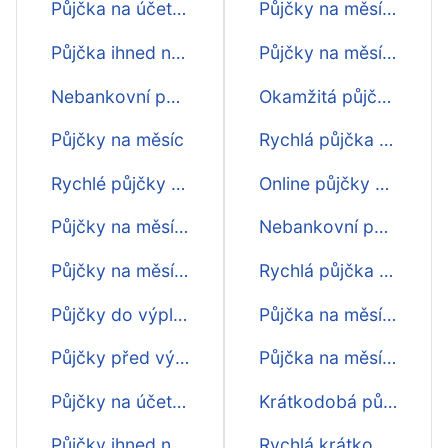
Půjčka na účet na měsíc
Půjčky na měsíc na účet
Půjčka ihned na měsíc
Půjčky na měsíc - srovnání
Nebankovní půjčka na měsíc
Okamžitá půjčka na měsíc
Půjčky na měsíc
Rychlá půjčka na měsíc ihned na účtě
Rychlé půjčky na měsíc
Online půjčky na měsíc ihned na účet
Půjčky na měsíc online
Nebankovní půjčka na měsíc ihned na účet
Půjčky na měsíc na účtě
Rychlá půjčka na měsíc na op
Půjčky do výplaty na měsíc
Půjčka na měsíc na občanský průkaz
Půjčky před výplatou na měsíc
Půjčka na měsíc online ihned
Půjčky na účet na měsíc
Krátkodobá půjčka na měsíc ihned
Půjčky ihned na měsíc
Rychlá krátkodobá půjčka na měsíc