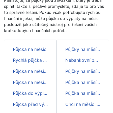
Pamatujte, že půjčky jsou závazkem, který je třeba
splnit, takže si pečlivě promyslete, zda je to pro vás
to správné řešení. Pokud však potřebujete rychlou
finanční injekci, může půjčka do výplaty na měsíc
posloužit jako užitečný nástroj pro řešení vašich
krátkodobých finančních potřeb.
Půjčka na měsíc
Půjčky na měsíc ihned na účet
Rychlá půjčka na měsíc
Nebankovní půjčky na měsíc - přehed
Půjčka na měsíc online
Půjčky na měsíc ihned
Půjčka na měsíc na účtě
Půjčka na měsíc před výplatou
Půjčka do výplaty na měsíc
Půjčka na měsíc do výplaty
Půjčka před výplatou na měsíc
Chci na měsíc ihned