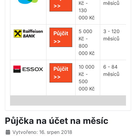
Kč -
měsíců
>>
130
000 Kč
5 000
3 - 120
Půjčit
Kč -
měsíců
>>
800
000 Kč
10 000
6 - 84
Půjčit
Kč -
měsíců
>>
500
000 Kč
Půjčka na účet na měsíc
Základní údaje
Vytvořeno: 16. srpen 2018