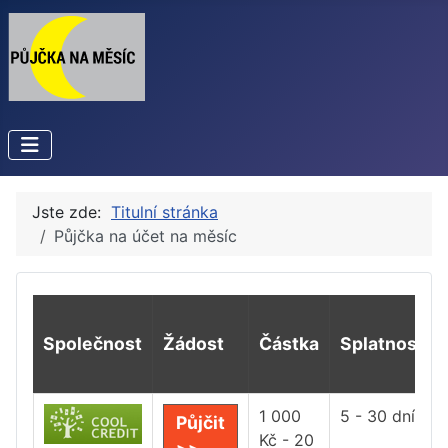
Jste zde:
Titulní stránka
Půjčka na účet na měsíc
Společnost
Žádost
Částka
Splatnost
1 000
5 - 30 dní
Půjčit
Kč - 20