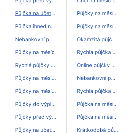
Půjčka před výplatou na měsíc
Chci na měsíc ihned
Půjčka na účet na měsíc
Půjčky na měsíc na účet
Půjčka ihned na měsíc
Půjčky na měsíc - srovnání
Nebankovní půjčka na měsíc
Okamžitá půjčka na měsíc
Půjčky na měsíc
Rychlá půjčka na měsíc ihned na účtě
Rychlé půjčky na měsíc
Online půjčky na měsíc ihned na účet
Půjčky na měsíc online
Nebankovní půjčka na měsíc ihned na účet
Půjčky na měsíc na účtě
Rychlá půjčka na měsíc na op
Půjčky do výplaty na měsíc
Půjčka na měsíc na občanský průkaz
Půjčky před výplatou na měsíc
Půjčka na měsíc online ihned
Půjčky na účet na měsíc
Krátkodobá půjčka na měsíc ihned