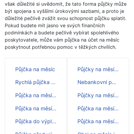
však důležité si uvědomit, že tato forma půjčky může
být spojena s vyššími úrokovými sazbami, a proto je
důležité pečlivě zvážit svou schopnost půjčku splatit.
Pokud budete mít jasno ve svých finančních
podmínkách a budete pečlivě vybírat spolehlivého
poskytovatele, může vám půjčka na účet na měsíc
poskytnout potřebnou pomoc v těžkých chvílích.
Půjčka na měsíc
Půjčky na měsíc ihned na účet
Rychlá půjčka na měsíc
Nebankovní půjčky na měsíc - přehed
Půjčka na měsíc online
Půjčky na měsíc ihned
Půjčka na měsíc na účtě
Půjčka na měsíc před výplatou
Půjčka do výplaty na měsíc
Půjčka na měsíc do výplaty